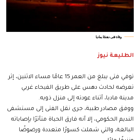
وفاة فتى دهسًا بمادبا
الطليعة نيوز
توفي فتى يبلغ من العمر 15 عامًا مساء الاثنين، إثر
تعرضه لحادث دهس على طريق الفيحاء غربي
مدينة مادبا، أثناء عودته إلى منزل ذويه.
ووفق مصادر طبية، جرى نقل الفتى إلى مستشفى
النديم الحكومي، إلا أنه فارق الحياة متأثرًا بإصاباته
البالغة، والتي شملت كسورًا متعددة ورضوضًا