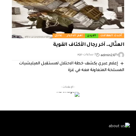
أحدث المقالات
الاردن
اهم الاخبار
عاجل
العتّال… آخر رجال الأكتاف القوية
admin26
By
7 ساعات ago
إعلام عبري يكشف خطة الاحتلال لمستقبل الميليشيات
المسلحة المتعاونة معه في غزة
- الإعلانات -