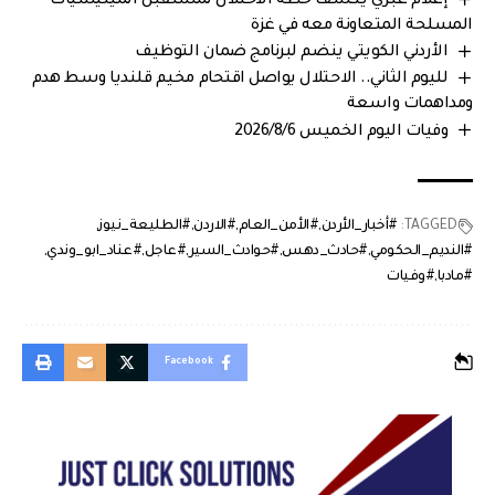
إعلام عبري يكشف خطة الاحتلال لمستقبل الميليشيات
المسلحة المتعاونة معه في غزة
الأردني الكويتي ينضم لبرنامج ضمان التوظيف
لليوم الثاني.. الاحتلال يواصل اقتحام مخيم قلنديا وسط هدم
ومداهمات واسعة
وفيات اليوم الخميس 2026/8/6
TAGGED:
#أخبار_الأردن
#الأمن_العام
#الاردن
#الطليعة_نيوز
#النديم_الحكومي
#حادث_دهس
#حوادث_السير
#عاجل
#عناد_ابو_وندي
#مادبا
#وفيات
Facebook