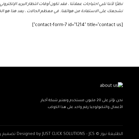
نظرًا لأننا نلبي احتياجات عملائنا ، فقد تكون أوقات انتظار البريد الإلك
نشجعك على الاستفادة من هواتفنا. في معظم الحالات ، يعد هذا هو الخ
[contact-form-7 id="1214" title="contact us"]
نحن نؤثر على 20 مليون مستخدم ونعتبر شبكة أخبار
الأعمال والتكنولوجيا رقم واحد على هذا الكوكب.
الطليعة نيوز © Designed by JUST CLICK SOLUTIONS - JCS تصميم وبرمجة شركة فقط اضغط للحلول المتقدمة . All Rights Reserved.