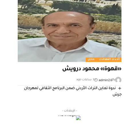
أحدث المقالات
عاجل
«قهوة» محمود درويش
admin26
By
3 ساعات ago
ندوة تعاين التراث الأردني ضمن البرنامج الثقافي لمهرجان
جرش
- الإعلانات -