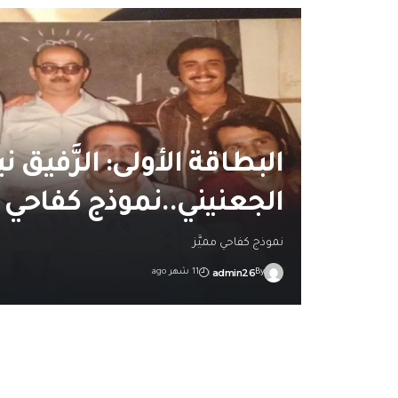
البطاقة الأولى: الرَّفيق ن
الجعنيني..نموذج كفاحي مم
نموذج كفاحي مميَّز
admin26
By
11 شهر ago