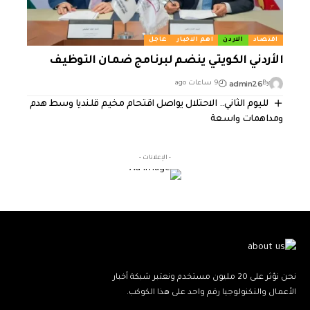
اقتصاد
الاردن
اهم الاخبار
عاجل
الأردني الكويتي ينضم لبرنامج ضمان التوظيف
admin26
By
9 ساعات ago
لليوم الثاني.. الاحتلال يواصل اقتحام مخيم قلنديا وسط هدم
ومداهمات واسعة
- الإعلانات -
نحن نؤثر على 20 مليون مستخدم ونعتبر شبكة أخبار
الأعمال والتكنولوجيا رقم واحد على هذا الكوكب.