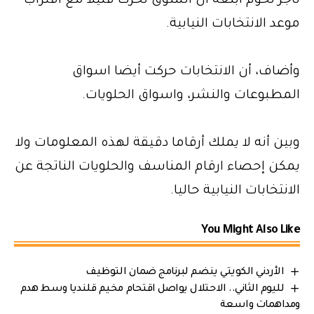
تاجر لحوم ابلغه أن السوق تحرك قليلا مع اقتراب
موعد الانتخابات النيابية.
وأضاف، أن الانتخابات حركت أيضا اسواق
المطبوعات والنشر، واسواق الحلويات.
وبين أنه لا يملك أرقاما دقيقة لهذه المعلومات ولا
يمكن إحصاء ارقام المناسف والحلويات الناتجة عن
الانتخابات النيابية حاليا.
You Might Also Like
الأردني الكويتي ينضم لبرنامج ضمان التوظيف
لليوم الثاني.. الاحتلال يواصل اقتحام مخيم قلنديا وسط هدم
ومداهمات واسعة