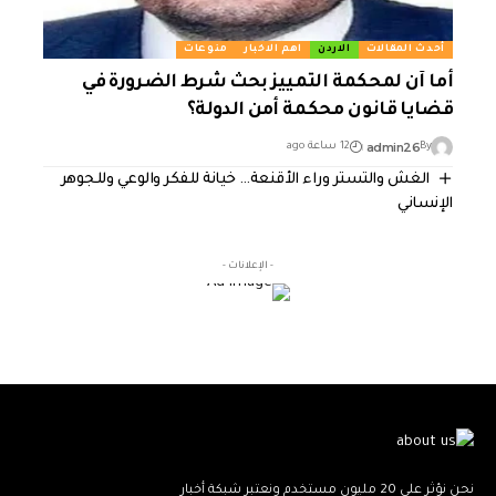
أحدث المقالات
الاردن
اهم الاخبار
منوعات
أما آن لمحكمة التمييز بحث شرط الضرورة في
قضايا قانون محكمة أمن الدولة؟
admin26
By
12 ساعة ago
الغش والتستر وراء الأقنعة… خيانة للفكر والوعي وللجوهر
الإنساني
- الإعلانات -
نحن نؤثر على 20 مليون مستخدم ونعتبر شبكة أخبار