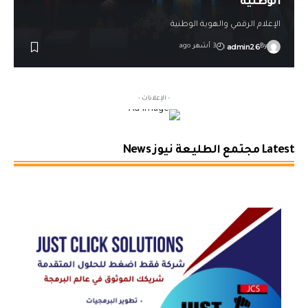
الوطنية
الإعلام الرقمي والهوية الوطنية
admin26
By
3 أشهر ago
- الإعلانات -
Latest مجتمع الطليعة نيوز News