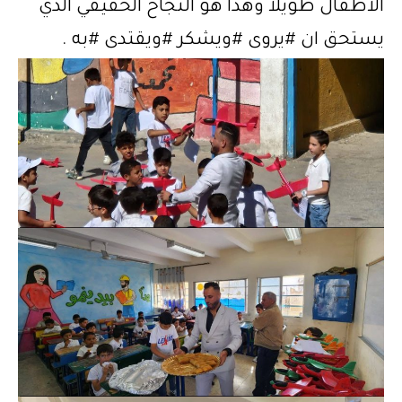
الاطفال طويلا وهذا هو النجاح الحقيقي الذي
يستحق ان
#يروى
#ويشكر
#ويقتدى
#به
.