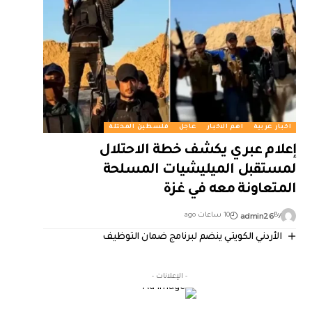
اخبار عربية
اهم الاخبار
عاجل
فلسطين المحتلة
إعلام عبري يكشف خطة الاحتلال
لمستقبل الميليشيات المسلحة
المتعاونة معه في غزة
admin26
By
10 ساعات ago
الأردني الكويتي ينضم لبرنامج ضمان التوظيف
- الإعلانات -