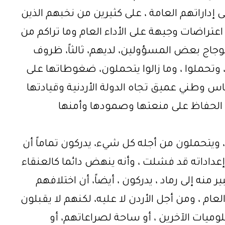
إداراتهم العامة ، على كثيرين من نخبهم الذين
، اعتراضات وجيهة على الأداء العام وما تراكم من
عوجاج بعض المسؤولين، لديهم، ثالثاً، ظروف
تحملوا ، وما زالوا يتحملون، ضغوطاتها على
س وطني عميق تجاه الدولة الأردنية وقيادتها
ى الحفاظ على منعتها وصمودها وأمنها
 ، ويتحملون من أجله كل شيء، يدركون تماماً أن
داداته قد فشلت ، وأنه ينهض دائما كالعنقاء
ه إلى رماد ، يدركون ، أيضاً، أن اختلافهم
م ، ومن أجل الأردن لا عليه، لكنهم لا يقبلون
وميات الآخرين ، أو ساحة لصراعاتهم، أو