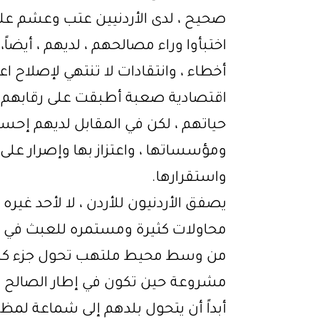
صحيح ، لدى الأردنيين عتب وعشم على 
اختبأوا وراء مصالحهم ، لديهم ، أيضاً
أخطاء ، وانتقادات لا تنتهي لإصلاح ا
اقتصادية صعبة أطبقت على رقابهم، و
حياتهم ، لكن في المقابل لديهم إحسا
ومؤسساتها ، واعتزاز بها وإصرار عل
واستقرارها.
يصفق الأردنيون للأردن ، لا لأحد غيره
محاولات كثيرة ومستمره للعبث في إع
من وسط محيط ملتهب تحول جزء كبير من
مشروعة حين تكون في إطار الصالح العا
أبداً أن يتحول بلدهم إلى شماعة لمظل