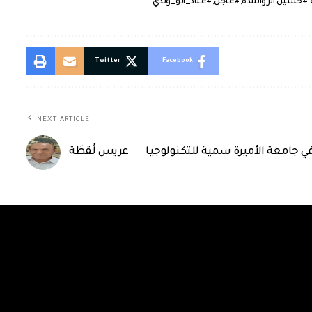
#حسين الرواشدة
#عاجل
#عناد_ابو_وندي
Twitter
Facebook
NEXT ARTICLE
عريس لُقطَة