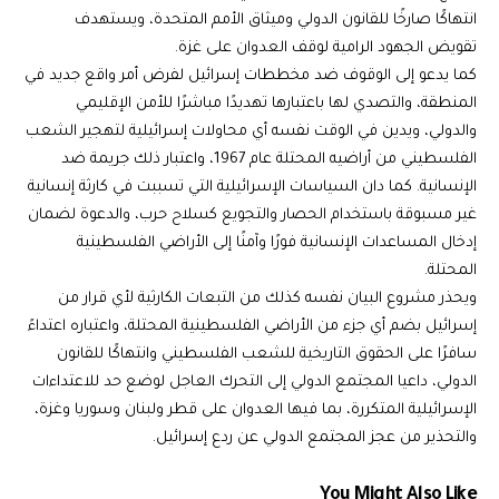
انتهاكًا صارخًا للقانون الدولي وميثاق الأمم المتحدة، ويستهدف
تقويض الجهود الرامية لوقف العدوان على غزة.
كما يدعو إلى الوقوف ضد مخططات إسرائيل لفرض أمر واقع جديد في
المنطقة، والتصدي لها باعتبارها تهديدًا مباشرًا للأمن الإقليمي
والدولي، ويدين في الوقت نفسه أي محاولات إسرائيلية لتهجير الشعب
الفلسطيني من أراضيه المحتلة عام 1967، واعتبار ذلك جريمة ضد
الإنسانية. كما دان السياسات الإسرائيلية التي تسببت في كارثة إنسانية
غير مسبوقة باستخدام الحصار والتجويع كسلاح حرب، والدعوة لضمان
إدخال المساعدات الإنسانية فورًا وآمنًا إلى الأراضي الفلسطينية
المحتلة.
ويحذر مشروع البيان نفسه كذلك من التبعات الكارثية لأي قرار من
إسرائيل بضم أي جزء من الأراضي الفلسطينية المحتلة، واعتباره اعتداءً
سافرًا على الحقوق التاريخية للشعب الفلسطيني وانتهاكًا للقانون
الدولي، داعيا المجتمع الدولي إلى التحرك العاجل لوضع حد للاعتداءات
الإسرائيلية المتكررة، بما فيها العدوان على قطر ولبنان وسوريا وغزة،
والتحذير من عجز المجتمع الدولي عن ردع إسرائيل.
You Might Also Like