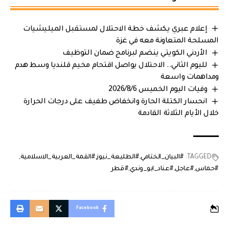
إعلام عبري يكشف خطة الاحتلال لمستقبل الميليشيات
المسلحة المتعاونة معه في غزة
الأردني الكويتي ينضم لبرنامج ضمان التوظيف
لليوم الثاني.. الاحتلال يواصل اقتحام مخيم قلنديا وسط هدم
ومداهمات واسعة
وفيات اليوم الخميس 2026/8/6
انحسار الكتلة الحارة وانخفاض طفيف على درجات الحرارة
خلال الأيام الثلاثة القادمة
TAGGED:
#البيان_الختامي
#الطليعة_نيوز
#القمة_العربية_الاسلامية
#حماس
#عاجل
#عناد_ابو_وندي
#قطر
Facebook