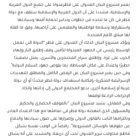
يعتبر مشروع البيان العدوان على قطرعدوانا على جميع الدول العربية
والإسلامية، مشددا على أن الدول العربية والإسلامية ستقف مع دولة
قطر في كل ما تتخذه من خطوات وتدابير لحماية أمنها وسيادتها
واستقرارها وسلامة مواطنيها والمقيمين على أراضيها، وفق ما كفله
لها ميثاق الأمم المتحدة.
ويؤكد مشروع البيان كذلك أن العدوان على قطر “الدولة التي تعمل
كوسيط رئيسي في الجهود المبذولة لتأمين وقف إطلاق النار وإنهاء
الحرب على غزة، وإطلاق سراح المحتجزين والأسرى، يمثل تصعيدًا
خطيرًا واعتداءً على مكان الوساطة، بما يقوض جهود السلام الدولية”.
وفي حين يعبر مشروع البيان عن الرفض الكامل والمطلق للتهديدات
الإسرائيلية المتكررة بإمكانية استهداف دولة قطر مجددًا أو أي دولة
عربية أو إسلامية أخرى، يدعو المجتمع الدولي إلى إدانتها واتخاذ
الإجراءات الرادعة لوقفها.
وفي المقابل، يشيد مشروع البيان “بالموقف الحضاري والحكيم
والمسؤول الذي انتهجته دولة قطر في تعاملها مع هذا الاعتداء الغادر،
وبالتزامها الثابت بالقانون الدولي وإصرارها على صون سيادتها والدفاع
عن حقوقها بالوسائل المشروعة”، رافضاً في الوقت نفسه بشكل
قاطع محاولات تبرير العدوان تحت أي ذريعة، والتشديد على أنه يشكل