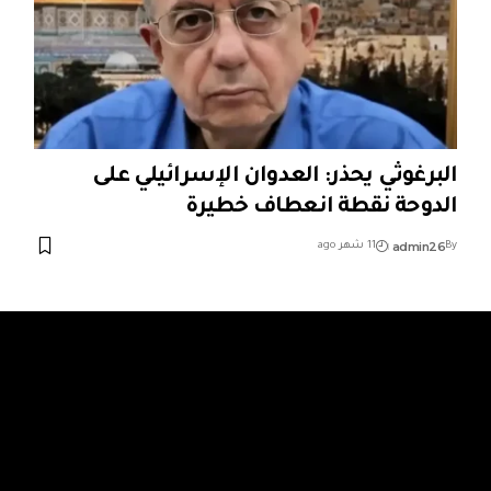
البرغوثي يحذر: العدوان الإسرائيلي على
الدوحة نقطة انعطاف خطيرة
admin26
By
11 شهر ago