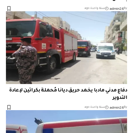
admin26
By
سنة واحدة ago
دفاع مدني مادبا يخمد حريق ديانا مُحملة بكراتين لإعادة
التدوير
admin26
By
سنة واحدة ago