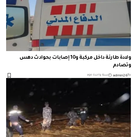
ولادة طارئة داخل مركبة و10 إصابات بحوادث دهس
وتصادم
admin26
By
سنة واحدة ago