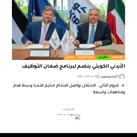
اقتصاد
الاردن
اهم الاخبار
عاجل
الأردني الكويتي ينضم لبرنامج ضمان التوظيف
admin26
By
4 ساعات ago
لليوم الثاني.. الاحتلال يواصل اقتحام مخيم قلنديا وسط هدم
ومداهمات واسعة
- الإعلانات -