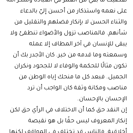
لقضيت ما بقي من العمر في العبادة وشكر الله
على نعمه واستذكار من أحسن إليّ بالدعاء
والثناء الحسن لا بإنكار فضلهم والتقليل من
شأنهم. فالمناصب تزول والأضواء تنطفئ ولا
يبقى للإنسان في آخر المطاف إلا عمله
وسمعته وما قدمه من خير. كان الأجدر بك أن
تكون مثالًا للحكمة والوفاء لا للجحود ونكران
الجميل. فبعد كل ما منحك إياه الوطن من
مناصب ومكانة وثقة كان الواجب أن ترد
الإحسان بالإحسان.
إن النقد حق كما أن الاختلاف في الرأي حق لكن
إنكار المعروف ليس حقًا بل هو نقيصة
أخلاقية. فالناس قد تختلف في المواقف لكنها