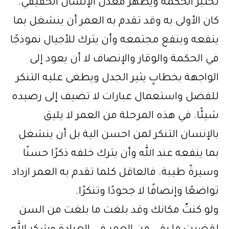
تُختبر الحكمة ويظهر معدن الإنسان الحقيقي.
كان الأولى به وقد تقدم به العمر أن ينشغل بما
ينفعه وينفع مجتمعه وأن يترك للأجيال نموذجًا
في الحكمة والوقار والإنصاف لا أن يعود إلى
الواجهة بخطابٍ يثير الجدل ويطغى عليه التنكر
للفضل واستعمال عبارات لا تضيف إلى رصيده
شيئًا. في هذه المرحلة من العمر لا يليق
بالإنسان التنكر لمن احسن الية بل أن ينشغل
بما ينفعه عند الله وأن يترك خلفه ذكرًا حسنًا
وسيرةً طيبة. فالعاقل كلما تقدم به العمر ازداد
تواضعًا وإنصافًا لا جحودًا وتنكرًا.
ولو كنتُ مكانك وقد بلغت ما بلغت من السن