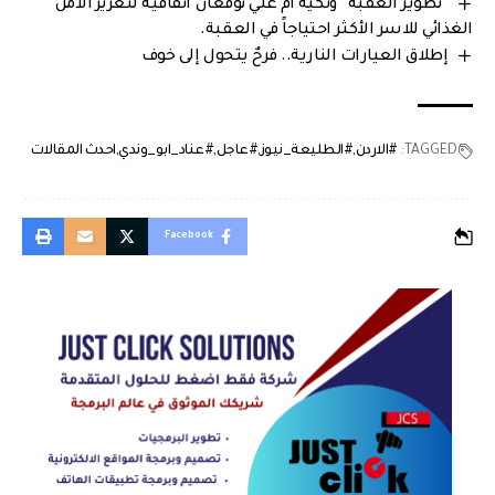
“تطوير العقبة” وتكية أم علي توقعان اتفاقية لتعزيز الأمن
الغذائي للاسر الأكثر احتياجاً في العقبة.
إطلاق العيارات النارية.. فرحٌ يتحول إلى خوف
TAGGED:
#الاردن
#الطليعة_نيوز
#عاجل
#عناد_ابو_وندي
احدث المقالات
Facebook