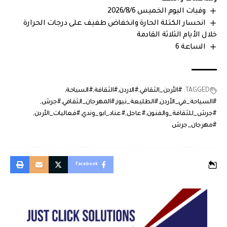
وفيات اليوم الخميس 2026/8/6
انحسار الكتلة الحارة وانخفاض طفيف على درجات الحرارة
خلال الأيام الثلاثة القادمة
الساعة 6
TAGGED:
#الأردن_الثقافي
#الاردن
#الثقافة
#السياحة
#السياحة_في_الأردن
#الطليعة_نيوز
#المهرجان_الثقافي
#جرش
#جرش_للثقافة_والفنون
#عاجل
#عناد_ابو_وندي
#فعاليات_الأردن
#مهرجان_جرش
Facebook