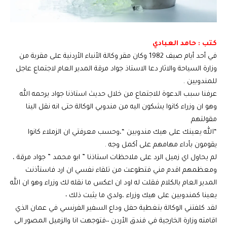
كتب : حامد العبادي
في أحد أيام صيف 1982 وكان مقر وكالة الأنباء الأردنية على مقربة من
وزارة السياحة والاثار دعا الاستاذ جواد مرقة المدير العام لاجتماع عاجل
للمندوبين .
عرفنا سبب الدعوة للاجتماع من خلال حديث استاذنا جواد يرحمه الله
وهو ان وزراء كانوا يشكون اليه من مندوبي الوكالة حتى انه نقل الينا
مقولتهم
“الله يعينك على هيك مندوبين “،وحسب معرفتي ان الزملاء كانوا
يقومون بأداء مهامهم على أكمل وجه .
لم يحاول اي زميل الرد على ملاحظات استاذنا ” ابو محمد ” جواد مرقة ،
ومعظمهم اقدم مني فتطوعت من تلقاء نفسي ان ارد فاستأذنت
المدير العام بالكلام فقلت له اود ان اعكس ما نقله لك وزراء وهو ان الله
يعينا كمندوبين على هيك وزراء ،ولدي ما يثبت ذلك ٠
لقد كلفتني الوكالة بتغطية حفل وداع السفير الفرنسي في عمان الذي
اقامته وزارة الخارجية في فندق الأردن ٠٠فتوجهت انا والزميل المصور الى