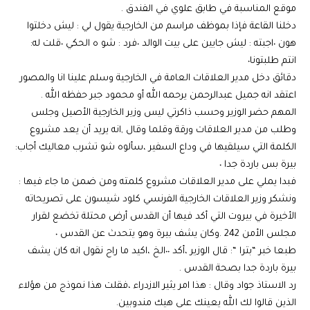
موقع المناسبة في طابق علوي في الفندق .
دخلنا القاعة فإذا بموظف مراسم من الخارجية يقول لي : ليش دخلتوا
هون ٠اجبته : ليش جايين على بيت الوالد ٠فرد : شو ه الحكي ٠قلت له:
انتم طلبتونا٠
دقائق دخل مدير العلاقات العامة في الخارجية وسلم علينا انا والمصور
اعتقد انه جميل عبدالرحمن يرحمه الله أو محمود جبر حفظه الله .
المهم حضر الوزير وحسب ذاكرتي ليس وزير الخارجية الأصيل وجلس
وطلب من مدير العلاقات ورقة وقلما وقال ,انه يريد أن يعد مشروع
الكلمة التي سيلقيها في وداع السفير ،سألوه شو تشرب معاليك أجاب:
بيرة بس باردة جدا ٠
فبدا يملي على مدير العلاقات مشروع كلمته ومن ضمن ما جاء فيها :
ونشكر وزير العلاقات الخارجية الفرنسي كلود شيسون على تصريحاته
الأخيرة في بيروت التي أكد فيها أن القدس أرض محتلة تخضع لقرار
مجلس الأمن 242 .وكان يشف بيرة وهو يتحدث عن القدس ٠
طبعا خبر “بترا “: قال الوزير ،أكد ٠٠الخ ،اكيد ما راح نقول انه كان يشف
بيرة باردة جدا بصحة القدس .
رد الاستاذ جواد وقال : هذا امر يثير الازدراء ،فقلت هذا نموذج من هؤلاء
الذين قالوا لك الله يعينك على هيك مندوبين.