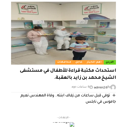
الاردن
اهم الاخبار
عاجل
محافظات
استحداث مكتبة قراءة للأطفال في مستشفى
الشيخ محمد بن زايد بالعقبة.
admin26
By
8 ساعات ago
توفي قبل ساعات من زفاف ابنته.. وفاة المهندس نعيم
جاموس في نابلس
- الإعلانات -