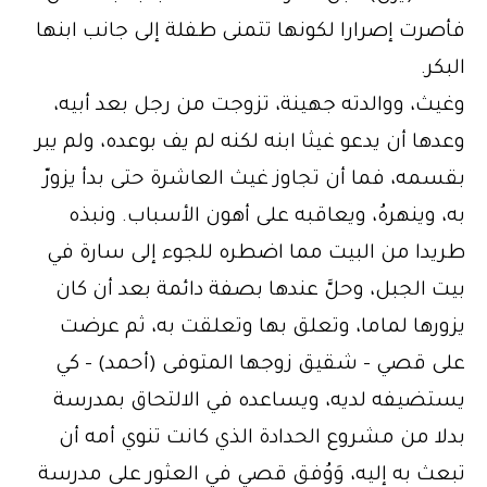
فأصرت إصرارا لكونها تتمنى طفلة إلى جانب ابنها
البكر.
وغيث، ووالدته جهينة، تزوجت من رجل بعد أبيه،
وعدها أن يدعو غيثا ابنه لكنه لم يف بوعده، ولم يبر
بقسمه، فما أن تجاوز غيث العاشرة حتى بدأ يزورّ
به، وينهرهُ، ويعاقبه على أهون الأسباب. ونبذه
طريدا من البيت مما اضطره للجوء إلى سارة في
بيت الجبل، وحلَّ عندها بصفة دائمة بعد أن كان
يزورها لماما، وتعلق بها وتعلقت به، ثم عرضت
على قصي – شقيق زوجها المتوفى (أحمد) – كي
يستضيفه لديه، ويساعده في الالتحاق بمدرسة
بدلا من مشروع الحدادة الذي كانت تنوي أمه أن
تبعث به إليه، وَوُفق قصي في العثور على مدرسة