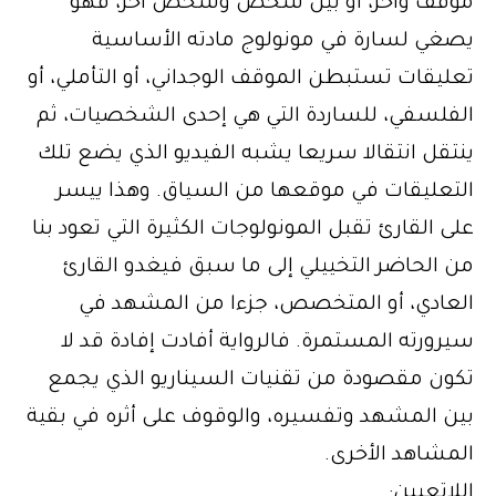
موقف وآخر، أو بين شخص وشخص آخر، فهو
يصغي لسارة في مونولوج مادته الأساسية
تعليقات تستبطن الموقف الوجداني، أو التأملي، أو
الفلسفي، للساردة التي هي إحدى الشخصيات، ثم
ينتقل انتقالا سريعا يشبه الفيديو الذي يضع تلك
التعليقات في موقعها من السياق. وهذا ييسر
على القارئ تقبل المونولوجات الكثيرة التي تعود بنا
من الحاضر التخييلي إلى ما سبق فيغدو القارئ
العادي، أو المتخصص، جزءا من المشهد في
سيرورته المستمرة. فالرواية أفادت إفادة قد لا
تكون مقصودة من تقنيات السيناريو الذي يجمع
بين المشهد وتفسيره، والوقوف على أثره في بقية
المشاهد الأخرى.
اللاتعيين: