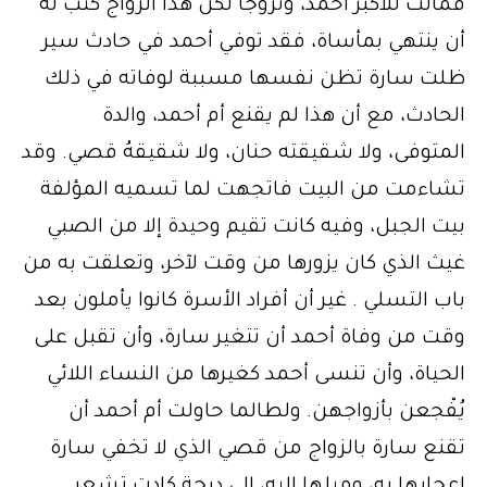
فمالت للأكبر أحمد، وتزوجا لكن هذا الزواج كتب له
أن ينتهي بمأساة، فقد توفي أحمد في حادث سير
ظلت سارة تظن نفسها مسببة لوفاته في ذلك
الحادث، مع أن هذا لم يقنع أم أحمد، والدة
المتوفى، ولا شقيقته حنان، ولا شقيقهُ قصي. وقد
تشاءمت من البيت فاتجهت لما تسميه المؤلفة
بيت الجبل، وفيه كانت تقيم وحيدة إلا من الصبي
غيث الذي كان يزورها من وقت لآخر، وتعلقت به من
باب التسلي . غير أن أفراد الأسرة كانوا يأملون بعد
وقت من وفاة أحمد أن تتغير سارة، وأن تقبل على
الحياة، وأن تنسى أحمد كغيرها من النساء اللائي
يُفْجعن بأزواجهن. ولطالما حاولت أم أحمد أن
تقنع سارة بالزواج من قصي الذي لا تخفي سارة