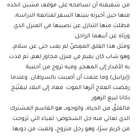
من شقيقته أن تسامحه على موقف مشين اتخذه
منها حين أخبرته بنيتها السفر لمتابعة الدراسة،
فطلبَ منها التنازل عن نصيبها في المنزل الذي
ورثاه عن أبيهما الراحل.
ومثل هذا القلق الممِضّ لم يغب حتى عن سلام،
وهو شاب كان يقيم في منزل مجاور لهم، ثم قذت
به الأقدار إلى المهجر، وفيه تزوج من أحنبية
(إيزابيل) وما عتمت أن أصيبت بالسرطان. وعندما
رفضت العلاج آثرها الموت. فعاد إلى البلاد ليفتَتِح
دكانا لبيع الزهور.
فالقلقُ من الحياة، والوجود، هو القاسم المشترك
الذي تعاني منه جل الشخوص؛ لمياء التي تزوجت
من كريم سرًا، وهو رجل متزوج، ولقيت من ذويها