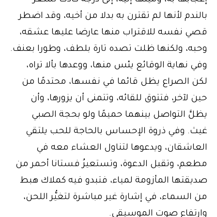
إعجابها به، وميلها إليه، إلى درجة كادت تشعر
بالندم لأنها لم تقترن به بدلا من أخيه، وقد اضطر
قصي نفسه للاقتراب منها عارضا عليها عشقه،
وحبه، ولكنها ظلت تصده تارة بلطف، وطورا بعنف.
وفي نهاية الوقائع يئس منها، ووعدها بألا تراه،
لكن الصراع يظل قائما في نفسها، محتدمًا من
حين لآخر، فتتوق للقائه، وتتمنى أن يزورها، وأن
يظلَّ التواصل بينهما حميمًا ولو بحجة الصبي
غيث. وفي ذروة الإحساس بالحاجة للحب يلتقي
العاشقان، ويدعوها لتناول العشاء معه في
مطعم، وتقبل الدعوة، وتستعيرُ فستانا أحمر من
صديقتها المأزومة لمياء، فتبدو فيه كملاك هبط
من السماء، في إشارة غير مباشرة لتغيُّر اللحن،
وارتفاع صوت الموسيقى.