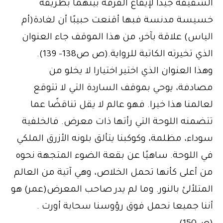
الشقيقة جيدا لإيقاع الفرقة بينهما بطريقة
خسيسة مدنسة فبها أقنعت حبيبًا أن لغادة(أم
الياس) علاقة بآخر، من هذا الموقف جاء العنوان
الذي تخيرته الكاتبة للرواية.(ص ص138- 139).
وهذا العنوان الذي اختير اختيارا لا يخلو من
مصادفة، يوحي بموقف الساردة التي لا تتوقع
لعالمنا هذا خيرا. فهو عالم لا يقل تناقضًا عما
تتضمنه اللوحة التي رأتها ذات معرض. فالخلفية
سوداء، مظلمة، وكوكبنا يتألق بلونه الأزرق الملكي
في اللوحة. ساهيًا عن بقعة الضوء المتجهة نحوه
من أعلى كأنها تحمل الخلاص، وهي آتية من العالم
المتلألئ بالنور. وما لم يدر صاحب المعرض(عمر) هو
أننا جميعا نحمل فوق رؤوسنا سحابة أورت .