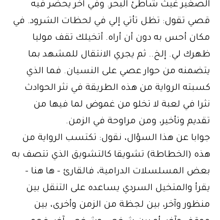
الصغير غيث شاطئ البحر. وفي آخر يحضر فيه
قصي تقول: تظل تأتي إلي في لحظات الشرود. في
مكان أحس به دون أن أراه. أتخيلك تقف موليا
ظهرك لي. إلخ.. ثم يجري الانتقال للمشهد بما
يتضمنه من حوار عصي على النسيان. فما الذي
كسبته الرواية من هذه الطريقة في نثر الحوادث
نثرا في لعبة لا تخلو من غموض لما فيها من
تقديم وتأخير، ومن مراوحة في الزمن.
جوابا عن هذا السؤال، نقول: تكتسب الرواية من
هذه (الخطاطة) تشويقا كالتشويق الذي تتصف به
بعض المسلسلات الدرامية، فالقارئ – ها هنا –
يقرأ والمتخيل السردي يساعده على التنقل بين
منظور وآخر، بين لجظة من الزمن وأخرى، بين