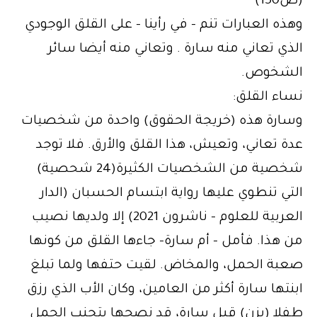
(ص150)
وهذه العبارات تنم – في رأينا – على القلق الوجودي
الذي تعاني منه سارة . وتعاني منه أيضا سائر
الشخوص.
نساء القلق:
وسارة هذه (خريجة الحقوق) واحدة من شخصيات
عدة تعاني، وتعيش، هذا القلق والأرق. فلا توجد
شخصية من الشخصيات الكثيرة(24 شحصية)
التي تنطوي عليها رواية ابتسام الحسبان (الدار
العربية للعلوم – ناشرون 2021) إلا ولديها نصيب
من هذا. فأمل – أم سارة- جاءها القلق من كونها
صعبة الحمل، والمخاض. لقيت حتفها ولما تبلغ
ابنتها سارة أكثر من العامين، وكان الأب الذي رزق
طفلا (يزن) قبل سارة، قد نصحها بتجنب الحمل