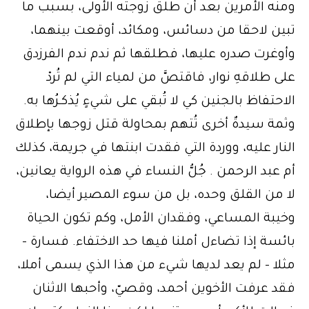
ومنه الأمرين بعد أن طلق زوجته الأولى، بسبب ما
تبين لاحقا من دسائس، ومكائد، أوقعت بينهما،
وأوغرت صدره عليها، فطلقها ثم ندم ندم الفرزدق
على طلاقهِ نوار، فاقتصَّ من لمياء التي لم تُردْ
الاحتفاظ بالجنين كي لا تُبقي على شيءٍ يُذكـرُها به.
وثمة سيدةٌ أخرى تُتهم بمحاولة قتل زوجها بإطلاق
النار عليه، ووردة التي فقدت ابنتها في جريمة، كذلك
أم عبد الرحمن . جُلُّ النساء في هذه الرواية يعانين،
لا من القلق وحده، بل من سوء المصير أيضا،
وخيبة المساعي، وفقدان الأمل، وكم تكون الحياة
بائسة إذا تضاءل أملنا فيها حد الاختفاء. فسارة –
مثلا – لم يعد لديها شيء من هذا الذي يسمى أملا،
فقد عرفت الأخوين أحمد، وقصيّ، وأحبها الاثنان