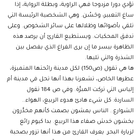
تؤدي دورا مزدوجا فهي الراوية، وبطلة الرواية، إذا
ساغ التعبير، وحَسُن. وهي الشخصية الرئيسة التي
تلقي بأضوائها وظلالها على سائر الشخوص. وعلى
تدفق المحكيات. ويستطيع القارئ أن يرصد هذه
الظاهرة بيسر ما إن يرى الفراغ الذي يفصل بين
الشذرة والتي تليها.
ها هي تقول (ص150) لكل مدينة رائحتها المتميزة،
عطرها الخاص، تشعرنا بهذا أنها تحل في مدينة أم
إلياس التي تركت المبرَّة. وفي ص 184 تقول
الساردة: كل شيء هادئ هدوء الربيع، الهواء..
الشوارع.. الناس يمشون بصمت كأنهم مخدَّرون
يخشون خدش صفاء هذا الربيع. بدا كيوم رائع
لزيارة البحر. يعرف القارئ من هذا أنها تزور بصحبة