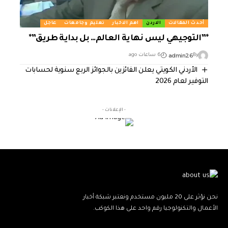
أحدث المقالات
الاردن
اهم الاخبار
تعليم وجامعات
عاجل
*”التوجيهي ليس نهاية العالم… بل بداية طريق”*
admin26
By
6 ساعات ago
الأردني الكويتي يعلن الفائزين بالجوائز الربع سنوية لحسابات
التوفير لعام 2026
- الإعلانات -
نحن نؤثر على 20 مليون مستخدم ونعتبر شبكة أخبار
الأعمال والتكنولوجيا رقم واحد على هذا الكوكب.