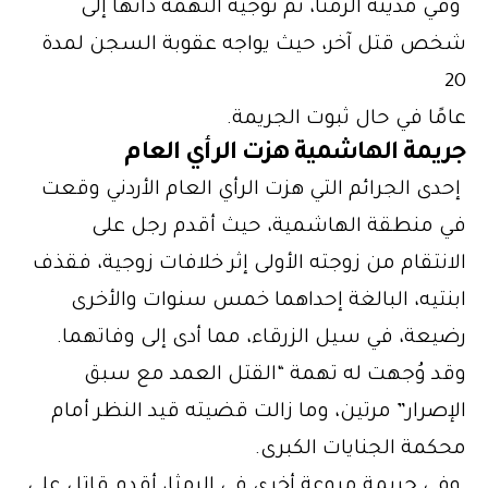
وفي مدينة الرمثا، تم توجيه التهمة ذاتها إلى
شخص قتل آخر، حيث يواجه عقوبة السجن لمدة
20
عامًا في حال ثبوت الجريمة.
جريمة الهاشمية هزت الرأي العام
إحدى الجرائم التي هزت الرأي العام الأردني وقعت
في منطقة الهاشمية، حيث أقدم رجل على
الانتقام من زوجته الأولى إثر خلافات زوجية، فقذف
ابنتيه، البالغة إحداهما خمس سنوات والأخرى
رضيعة، في سيل الزرقاء، مما أدى إلى وفاتهما.
وقد وُجهت له تهمة “القتل العمد مع سبق
الإصرار” مرتين، وما زالت قضيته قيد النظر أمام
محكمة الجنايات الكبرى.
وفي جريمة مروعة أخرى في الرمثا، أقدم قاتل على