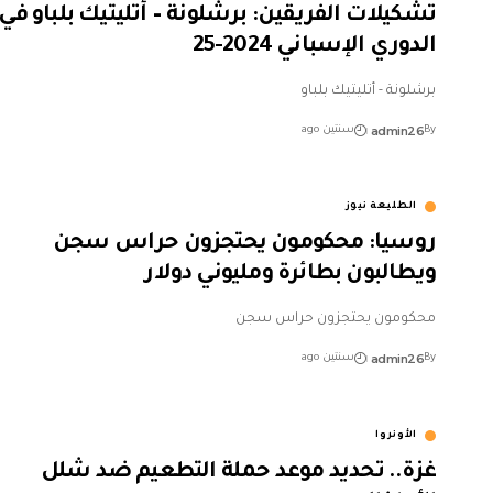
تشكيلات الفريقين: برشلونة – أتليتيك بلباو في
الدوري الإسباني 2024-25
برشلونة - أتليتيك بلباو
admin26
By
سنتين ago
الطليعة نيوز
روسيا: محكومون يحتجزون حراس سجن
ويطالبون بطائرة ومليوني دولار
محكومون يحتجزون حراس سجن
admin26
By
سنتين ago
الأونروا
غزة.. تحديد موعد حملة التطعيم ضد شلل