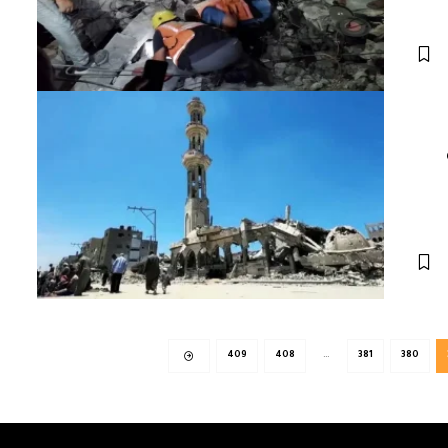
409
408
…
381
380