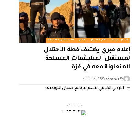
اخبار عربية
اهم الاخبار
عاجل
فلسطين المحتلة
إعلام عبري يكشف خطة الاحتلال
لمستقبل الميليشيات المسلحة
المتعاونة معه في غزة
admin26
By
23 دقيقة ago
الأردني الكويتي ينضم لبرنامج ضمان التوظيف
- الإعلانات -