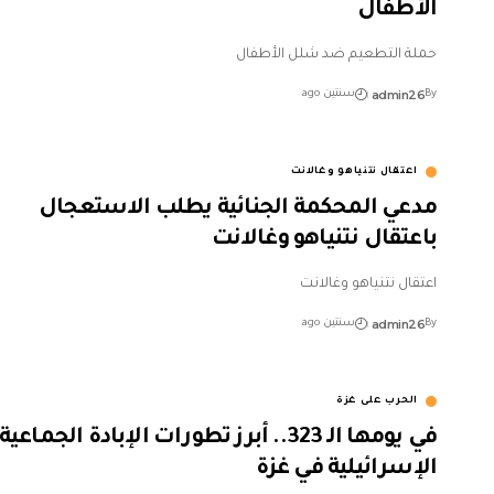
الأطفال
حملة التطعيم ضد شلل الأطفال
admin26
By
سنتين ago
اعتقال نتنياهو وغالانت
مدعي المحكمة الجنائية يطلب الاستعجال
باعتقال نتنياهو وغالانت
اعتقال نتنياهو وغالانت
admin26
By
سنتين ago
الحرب على غزة
في يومها الـ 323.. أبرز تطورات الإبادة الجماعية
الإسرائيلية في غزة