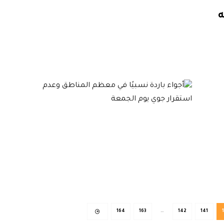
ه
164
163
…
142
141